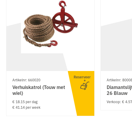
Reserveer
Artikelnr: 660020
Artikelnr: 8000
Verhuiskatrol (Touw met
Diamantslij
wiel)
26 Blauw
€ 18.15 per dag
Verkoop: € 4.5
€ 41.14 per week