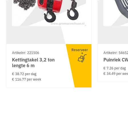
Reserveer
Artikelnr: 221506
Artikelnr: 5465
Kettingtakel 3,2 ton
Puinriek C
lengte 6 m
€ 7.26 per dag
€ 34.49 per we
€ 38.72 per dag
€ 116.77 per week