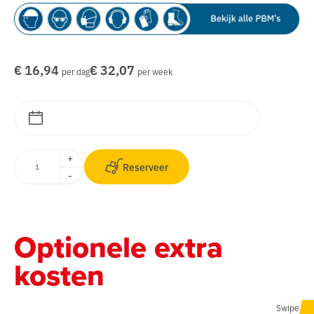
€ 16,94
€ 32,07
per dag
per week
+
Reserveer
-
Optionele extra
kosten
Swipe