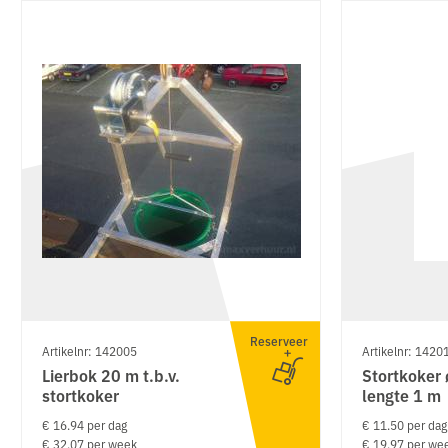
Reserveer
Artikelnr: 142005
Artikelnr: 1420
Lierbok 20 m t.b.v.
Stortkoker
stortkoker
lengte 1 m
€ 16.94 per dag
€ 11.50 per dag
€ 32.07 per week
€ 19.97 per we