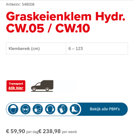
Artikelnr: 548008
Graskeienklem Hydr.
CW.05 / CW.10
Klembereik (cm)
6 – 123
€ 59,90
€ 238,98
per dag
per week