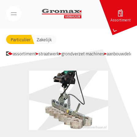
Navigatie overslaan
Open/Sluit mobiel menu
Assortiment
Particulier
Zakelijk
assortiment
straatwerk
grondverzet machines
aanbouwdelen