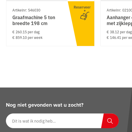
Reserveer
Artikelnr: 546030
Artikelnr: 0210
Graafmachine 5 ton
Aanhanger 
breedte 198 cm
met zijkle
€ 260.15 per dag
€ 38.12 per dag
€ 859.10 per week
€ 146.41 per w
Nog niet gevonden wat u zocht?
Zoeken op website
Zoeken