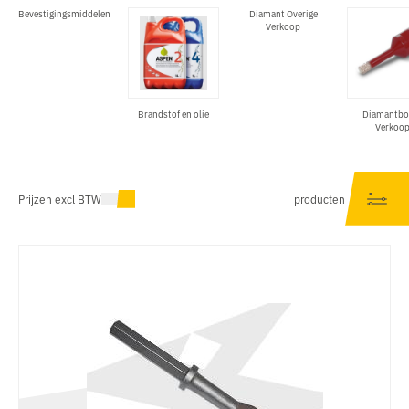
Bevestigingsmiddelen
Diamant Overige
Verkoop
Brandstof en olie
Diamantbo
Verkoo
Prijzen excl BTW
producten