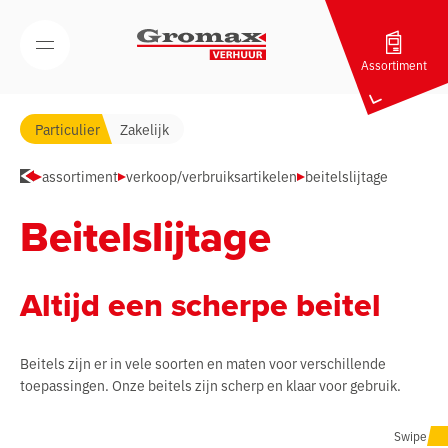
Navigatie overslaan
Open/Sluit mobiel menu
Assortiment
Particulier
Zakelijk
assortiment
verkoop/verbruiksartikelen
beitelslijtage
Beitelslijtage
Altijd een scherpe beitel
Beitels zijn er in vele soorten en maten voor verschillende
toepassingen. Onze beitels zijn scherp en klaar voor gebruik.
Swipe