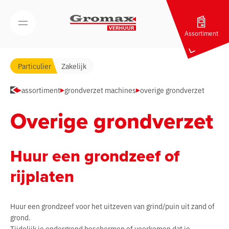
Navigatie overslaan
Open/Sluit mobiel menu
Assortiment
Particulier
Zakelijk
assortiment
grondverzet machines
overige grondverzet
Overige grondverzet
Huur een grondzeef of
rijplaten
Huur een grondzeef voor het uitzeven van grind/puin uit zand of
grond.
Tijdelijk je ondergrond beschermen of voorkomen dat je