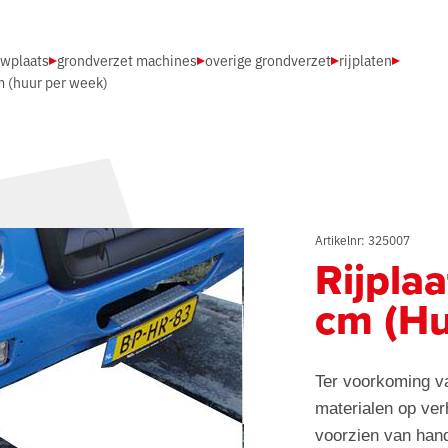
uwplaats
grondverzet machines
overige grondverzet
rijplaten
cm (huur per week)
Artikelnr: 325007
Rijpla
cm (Hu
Ter voorkoming v
materialen op ver
voorzien van han