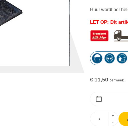
Huur wordt per he
LET OP: Dit artik
€ 11,50
per week
+
-