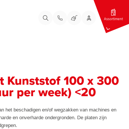
Assortiment
Bel ons
Bel ons
Uw Account
Winkelwagen
Zoeken
at Kunststof 100 x 300
ur per week) <20
an het beschadigen en/of wegzakken van machines en
harde en onverharde ondergronden. De platen zijn
dgrepen.