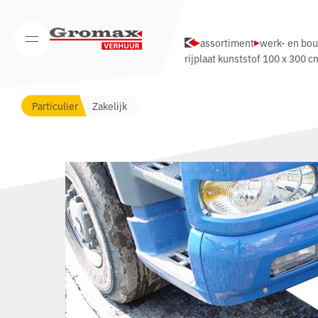
Navigatie overslaan
assortiment
werk- en bo
Open/Sluit mobiel menu
rijplaat kunststof 100 x 300 
Particulier
Zakelijk