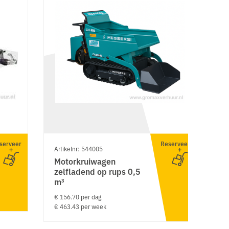
serveer
Reserveer
Artikelnr: 544005
Ar
Motorkruiwagen
T
zelfladend op rups 0,5
(
m³
€ 
€ 
€ 156.70 per dag
€ 463.43 per week