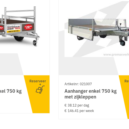
Reserveer
Re
Artikelnr: 021007
kel 750 kg
Aanhanger enkel 750 kg
met zijkleppen
€ 38.12 per dag
€ 146.41 per week