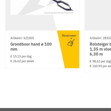
Reserveer
Artikelnr: 621005
Artikelnr: 2830
Grondboor hand ø 100
Rolsteiger 
mm
1,35 m vlo
6,30 m
€ 15.13 per dag
€ 26.62 per week
€ 98.62 per dag
€ 160.93 per w