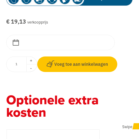
€ 19,13
verkoopprijs
+
Voeg toe aan winkelwagen
-
Optionele extra
kosten
Swipe