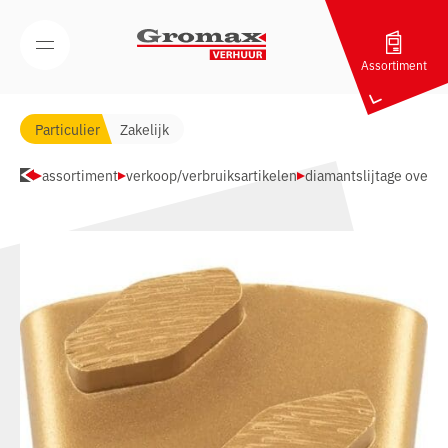
Navigatie overslaan
Open/Sluit mobiel menu
Assortiment
Particulier
Zakelijk
assortiment
verkoop/verbruiksartikelen
diamantslijtage overig