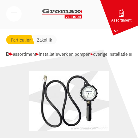
Navigatie overslaan
Open/Sluit mobiel menu
Assortiment
Particulier
Zakelijk
assortiment
installatiewerk en pompen
overige installatie en