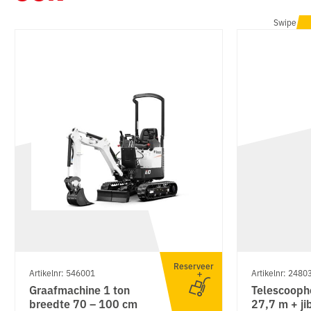
Swipe
Reserveer
Artikelnr: 546001
Artikelnr: 2480
Graafmachine 1 ton
Telescooph
breedte 70 – 100 cm
27,7 m + jib