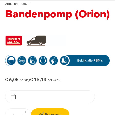
Artikelnr: 183022
Bandenpomp (Orion)
€ 6,05
€ 15,13
per dag
per week
+
Reserveer