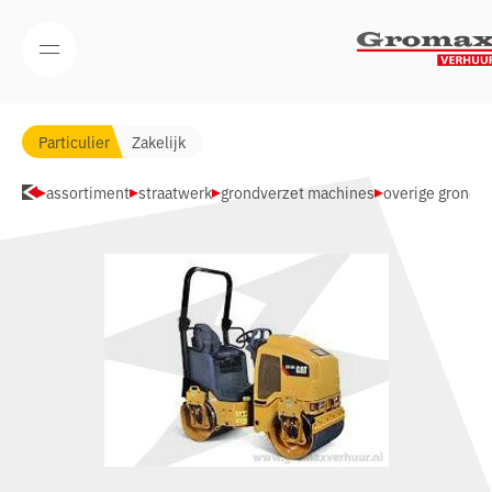
Navigatie overslaan
Open/Sluit mobiel menu
Particulier
Zakelijk
assortiment
straatwerk
grondverzet machines
overige grondv