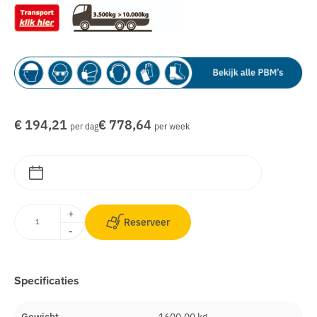
€ 194,21
€ 778,64
per dag
per week
+
Reserveer
-
Specificaties
Gewicht
1600.00 kg