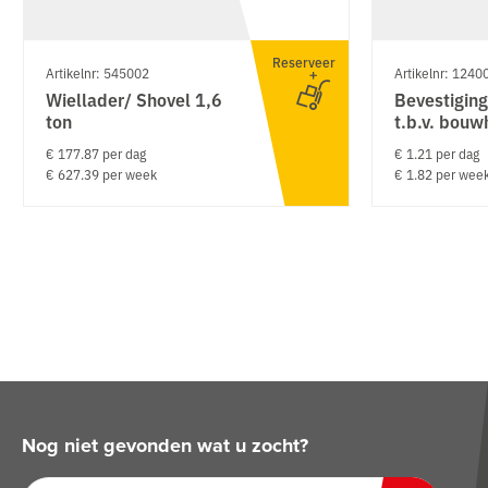
Reserveer
Artikelnr: 545002
Artikelnr: 1240
Wiellader/ Shovel 1,6
Bevestigin
ton
t.b.v. bouw
€ 177.87 per dag
€ 1.21 per dag
€ 627.39 per week
€ 1.82 per wee
Nog niet gevonden wat u zocht?