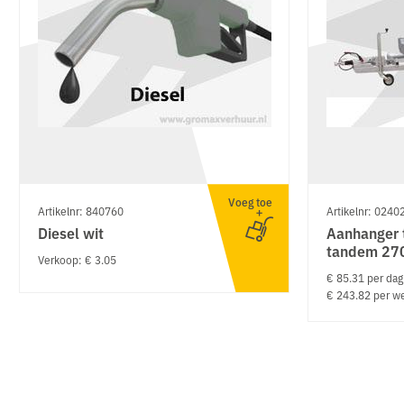
Voeg toe
Artikelnr: 840760
Artikelnr: 0240
Diesel wit
Aanhanger 
tandem 27
Verkoop: € 3.05
€ 85.31 per dag
€ 243.82 per w