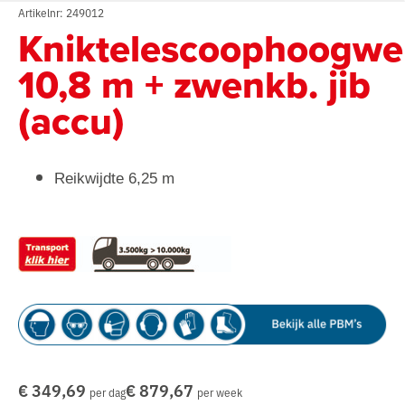
Artikelnr: 249012
Kniktelescoophoogwe
10,8 m + zwenkb. jib
(accu)
Reikwijdte 6,25 m
€ 349,69
€ 879,67
per dag
per week