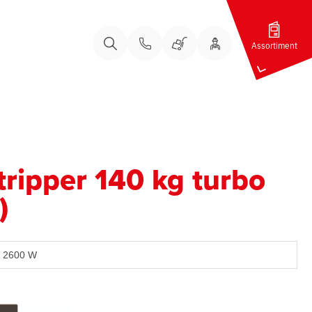
Assortiment
Bel ons
Bel ons
Uw Account
Winkelwagen
Zoeken
stripper 140 kg turbo
)
2600 W