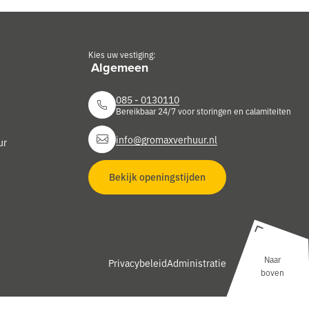
Kies uw vestiging:
085 - 0130110
Bereikbaar 24/7 voor storingen en calamiteiten
info@gromaxverhuur.nl
ur
Bekijk openingstijden
Naar
Privacybeleid
Administratie
boven