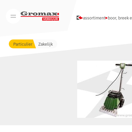
Navigatie overslaan
assortiment
boor, breek 
Open/Sluit mobiel menu
Particulier
Zakelijk