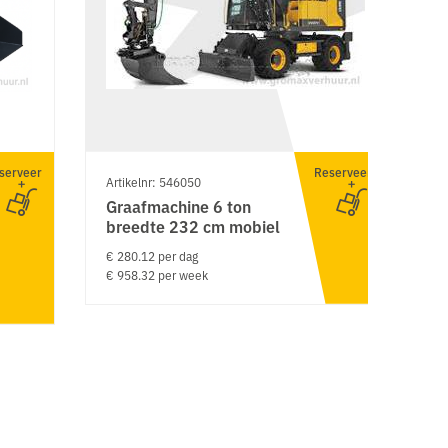
serveer
Reserveer
Artikelnr: 546050
Ar
Graafmachine 6 ton
H
breedte 232 cm mobiel
1
€ 280.12 per dag
€ 
€ 958.32 per week
€ 