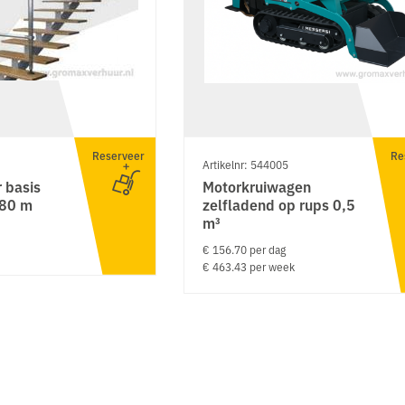
Reserveer
Re
Artikelnr: 544005
 basis
Motorkruiwagen
,80 m
zelfladend op rups 0,5
m³
€ 156.70 per dag
€ 463.43 per week