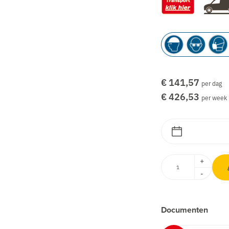
€ 141,57
per dag
€ 426,53
per week
+
-
Documenten