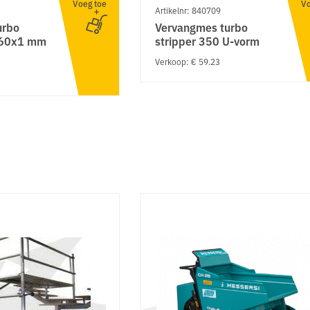
Voeg toe
Vo
Artikelnr: 840709
urbo
Vervangmes turbo
x60x1 mm
stripper 350 U-vorm
Verkoop: € 59.23