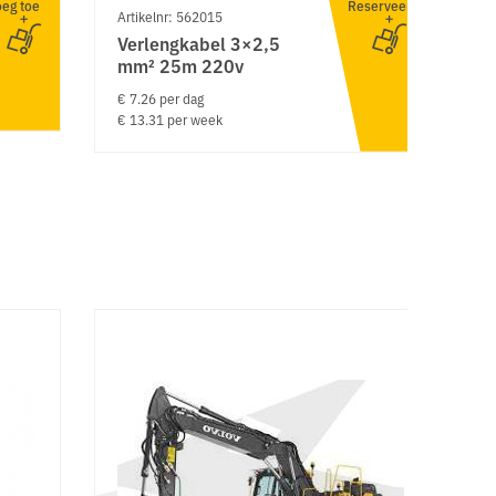
eg toe
Reserveer
Artikelnr: 562015
Verlengkabel 3×2,5
mm² 25m 220v
€ 7.26 per dag
€ 13.31 per week