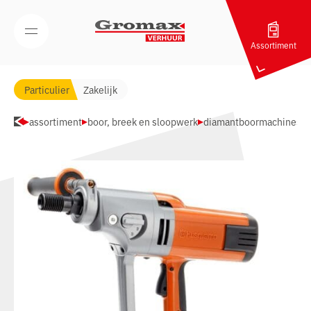
Navigatie overslaan
Open/Sluit mobiel menu
Assortiment
Particulier
Zakelijk
assortiment
boor, breek en sloopwerk
diamantboormachines