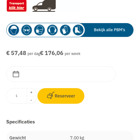
€ 57,48
€ 176,06
per dag
per week
+
Reserveer
-
Specificaties
Gewicht
7.00 kg