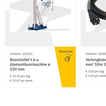
Reserveer
Artikelnr: 201010
Artikelnr: 5620
Boorstatief t.b.v.
Verlengkab
diamantboormachine ø
mm² 10m 2
150 mm
€ 3.63 per dag
€ 6.05 per wee
€ 16.34 per dag
€ 32.67 per week