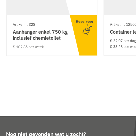
Reserveer
Artikelnr: 328
Artikelnr: 1250
Aanhanger enkel 750 kg
Container l
inclusief chemietoilet
€ 32.07 per dag
€ 33.28 per we
€ 102.85 per week
Nog niet gevonden wat u zocht?