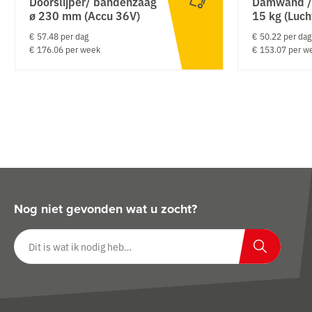
Doorslijper/ bandenzaag
Damwand /
ø 230 mm (Accu 36V)
15 kg (Luch
€ 57.48 per dag
€ 50.22 per dag
€ 176.06 per week
€ 153.07 per w
Nog niet gevonden wat u zocht?
Zoeken op website
Zoeken