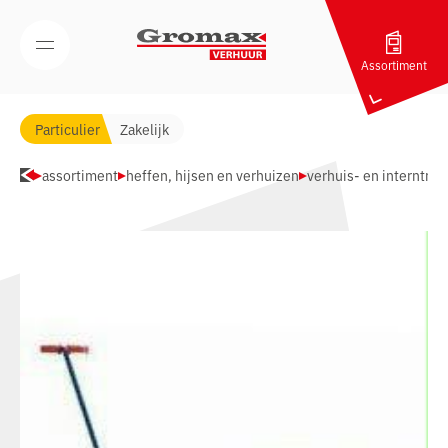
Navigatie overslaan
Open/Sluit mobiel menu
Assortiment
Particulier
Zakelijk
assortiment
heffen, hijsen en verhuizen
verhuis- en interntran