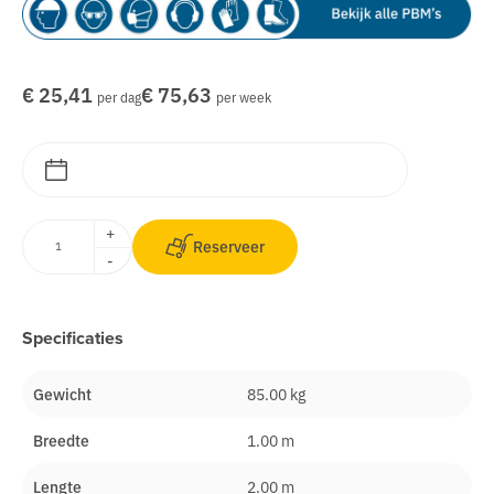
€ 25,41
€ 75,63
per dag
per week
+
Reserveer
-
Specificaties
Gewicht
85.00 kg
Breedte
1.00 m
Lengte
2.00 m