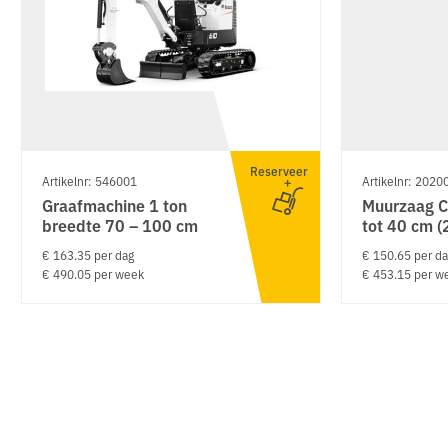
Reserveer
Artikelnr: 546001
Artikelnr: 2020
Graafmachine 1 ton
Muurzaag C
breedte 70 – 100 cm
tot 40 cm (
€ 163.35 per dag
€ 150.65 per d
€ 490.05 per week
€ 453.15 per w