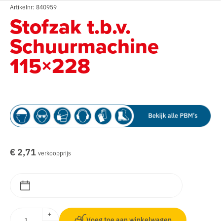
Artikelnr: 840959
Stofzak t.b.v.
Schuurmachine
115×228
€ 2,71
verkoopprijs
+
Voeg toe aan winkelwagen