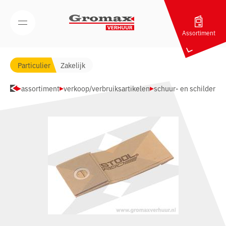
Navigatie overslaan
Open/Sluit mobiel menu
Assortiment
Particulier
Zakelijk
assortiment
verkoop/verbruiksartikelen
schuur- en schilder m