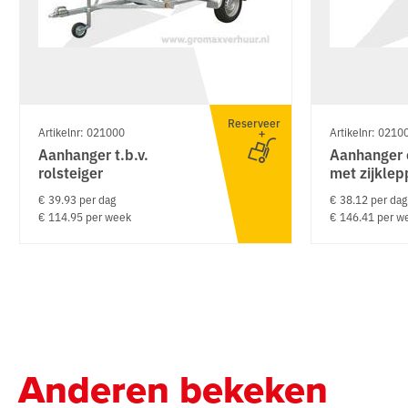
Reserveer
Artikelnr: 021000
Artikelnr: 0210
Aanhanger t.b.v.
Aanhanger 
rolsteiger
met zijkle
€ 39.93 per dag
€ 38.12 per dag
€ 114.95 per week
€ 146.41 per w
Anderen bekeken