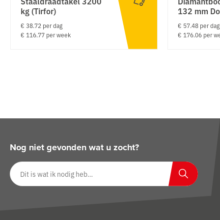
Staaldraadtakel 3200
Diamantbo
kg (Tirfor)
132 mm Do
€ 38.72 per dag
€ 57.48 per dag
€ 116.77 per week
€ 176.06 per w
Nog niet gevonden wat u zocht?
Zoeken op website
Zoeken