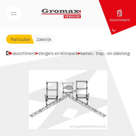
Navigatie overslaan
Open/Sluit mobiel menu
Assortiment
Particulier
Zakelijk
assortiment
steigers en klimwerk
kamer,- trap,- en daksteiger