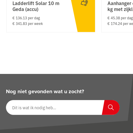
Ladderlift Solar 10 m
Aanhanger 
Geda (accu)
kg met zijk
€ 136.13 per dag
€ 45.38 per dag
€ 341.83 per week
€ 174.24 per w
Nog niet gevonden wat u zocht?
Zoeken op website
Zoeken