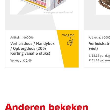
Voeg toe
Artikelnr: 660006
Artikelnr: 6600
Verhuisdoos / Handybox
Verhuiskatr
/ Opbergdoos (20%
wiel)
Korting vanaf 5 stuks)
€ 18.15 per dag
€ 41.14 per we
Verkoop: € 2.49
Anderen bekeken