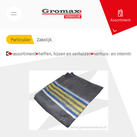
Navigatie overslaan
Open/Sluit mobiel menu
Assortiment
Particulier
Zakelijk
assortiment
heffen, hijsen en verhuizen
verhuis- en interntran