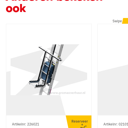
ook
Swipe
Reserveer
Artikelnr: 226021
Artikelnr: 0210