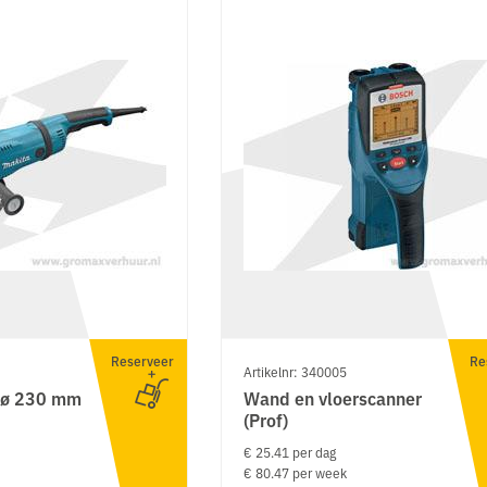
Reserveer
Re
Artikelnr: 340005
r ø 230 mm
Wand en vloerscanner
(Prof)
€ 25.41 per dag
€ 80.47 per week