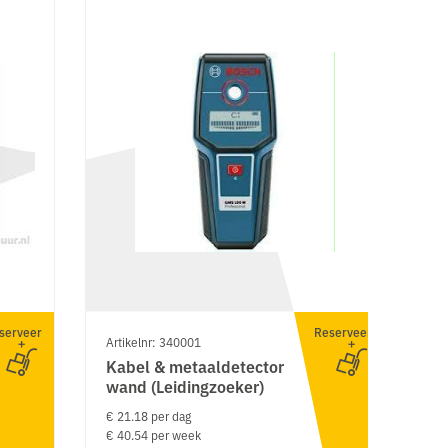
serveer
Reserveer
Artikelnr: 340001
Ar
Kabel & metaaldetector
T
wand (Leidingzoeker)
d
€ 21.18 per dag
€ 
€ 40.54 per week
€ 