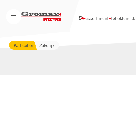
Navigatie overslaan
assortiment
folieklem t.b
Open/Sluit mobiel menu
Particulier
Zakelijk