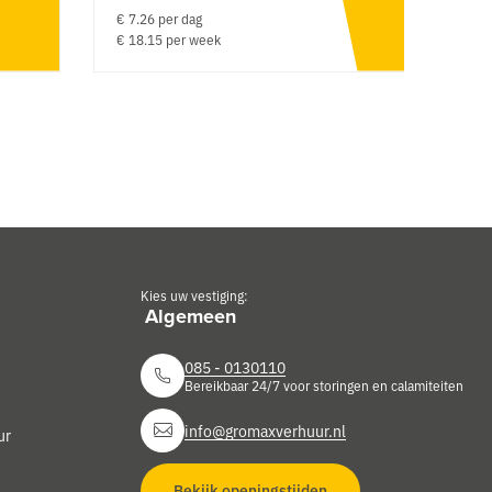
€ 7.26 per dag
€ 
€ 18.15 per week
€
Kies uw vestiging:
085 - 0130110
Bereikbaar 24/7 voor storingen en calamiteiten
info@gromaxverhuur.nl
ur
Bekijk openingstijden