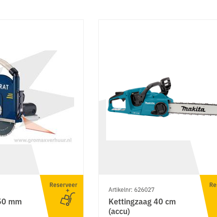
Reserveer
Re
Artikelnr: 626027
350 mm
Kettingzaag 40 cm
(accu)