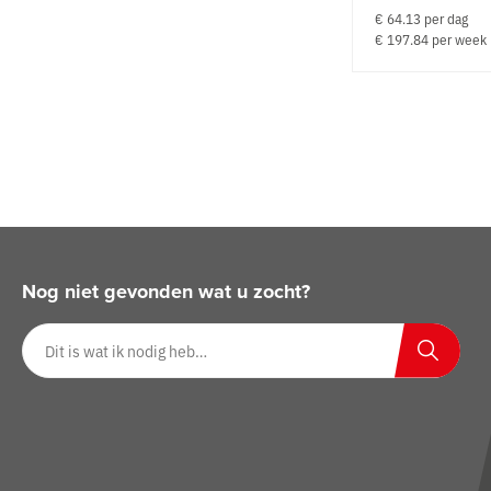
€ 64.13 per dag
€ 197.84 per week
Nog niet gevonden wat u zocht?
Zoeken op website
Zoeken