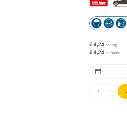
€ 4,24
per dag
€ 4,24
per week
+
-