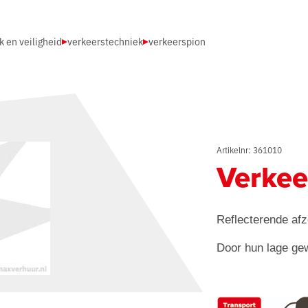
 en veiligheid
verkeerstechniek
verkeerspion
Artikelnr: 361010
Verkee
Reflecterende afze
Door hun lage gew