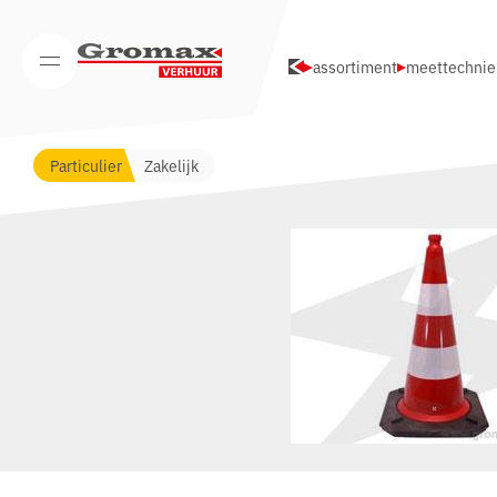
Navigatie overslaan
assortiment
meettechniek
Open/Sluit mobiel menu
Particulier
Zakelijk