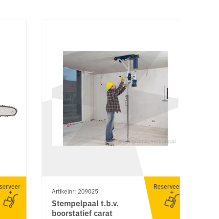
serveer
Reserveer
Artikelnr: 209025
Ar
Stempelpaal t.b.v.
G
boorstatief carat
(