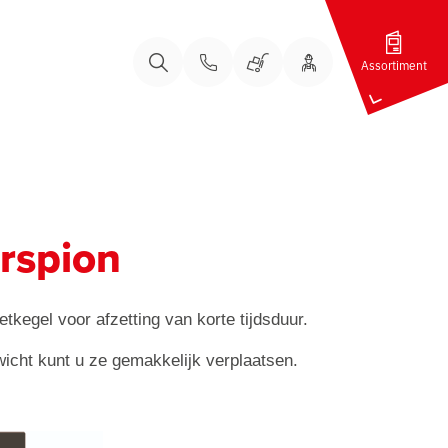
Assortiment
Bel ons
Bel ons
Uw Account
Winkelwagen
Zoeken
rspion
tkegel voor afzetting van korte tijdsduur.
icht kunt u ze gemakkelijk verplaatsen.