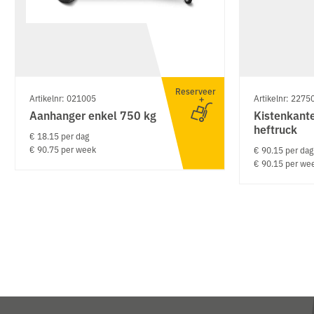
Reserveer
Artikelnr: 021005
Artikelnr: 2275
Aanhanger enkel 750 kg
Kistenkante
heftruck
€ 18.15 per dag
€ 90.75 per week
€ 90.15 per dag
€ 90.15 per we