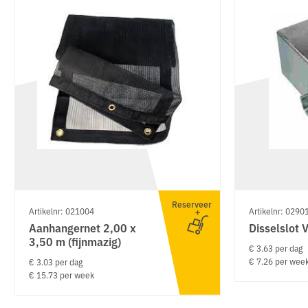
Reserveer
Artikelnr: 021004
Artikelnr: 0290
Aanhangernet 2,00 x
Disselslot 
3,50 m (fijnmazig)
€ 3.63 per dag
€ 7.26 per wee
€ 3.03 per dag
€ 15.73 per week