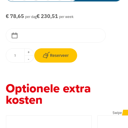
€ 78,65
€ 230,51
per dag
per week
+
Reserveer
-
Optionele extra
kosten
Swipe