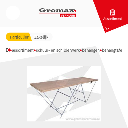
Navigatie overslaan
Open/Sluit mobiel menu
Assortiment
Particulier
Zakelijk
assortiment
schuur- en schilderwerk
behangen
behangtafel 3