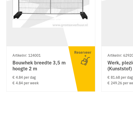
Reserveer
Artikelnr: 124001
Artikelnr: 6292
Bouwhek breedte 3,5 m
Werk, plezi
hoogte 2 m
(Kunststof)
€ 4.84 per dag
€ 81.68 per dag
€ 4.84 per week
€ 249.26 per w