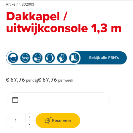
Artikelnr: 302003
Dakkapel /
uitwijkconsole 1,3 m
€ 67,76
€ 67,76
per dag
per week
+
Reserveer
-