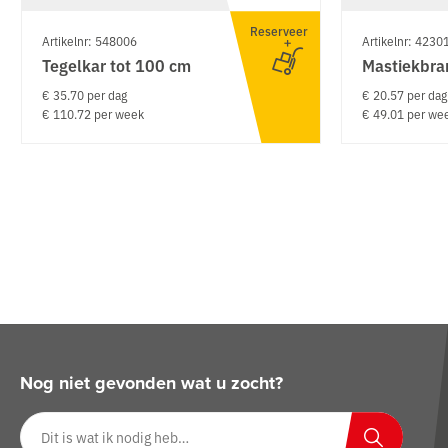
Reserveer
Artikelnr: 548006
Artikelnr: 4230
Tegelkar tot 100 cm
Mastiekbra
€ 35.70 per dag
€ 20.57 per dag
€ 110.72 per week
€ 49.01 per we
Nog niet gevonden wat u zocht?
Zoeken op website