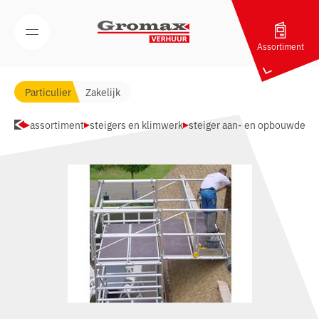
Navigatie overslaan
Open/Sluit mobiel menu
Assortiment
Particulier
Zakelijk
assortiment
steigers en klimwerk
steiger aan- en opbouwdele