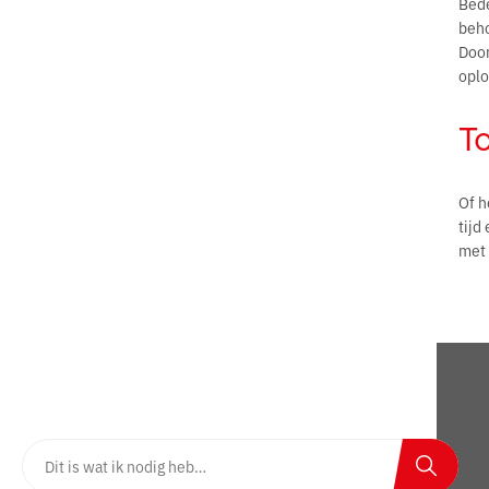
Bede
beho
Door
oplo
To
Of h
tijd
met 
Nog niet gevonden wat u zocht?
Zoeken op website
Zoeken