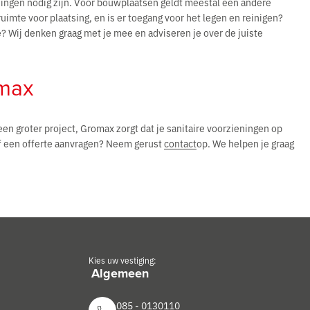
ningen nodig zijn. Voor bouwplaatsen geldt meestal een andere
imte voor plaatsing, en is er toegang voor het legen en reinigen?
e? Wij denken graag met je mee en adviseren je over de juiste
omax
een groter project, Gromax zorgt dat je sanitaire voorzieningen op
of een offerte aanvragen? Neem gerust
contact
op. We helpen je graag
Kies uw vestiging:
085 - 0130110