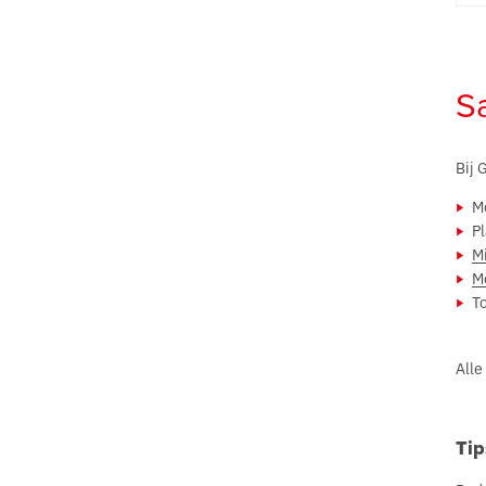
Sa
Bij 
M
Pl
Mi
M
T
Alle
Tip