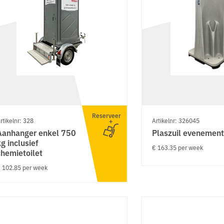
Reserveer
rtikelnr: 328
Artikelnr: 326045
Aanhanger enkel 750
Plaszuil evenemen
g inclusief
€ 163.35 per week
chemietoilet
 102.85 per week