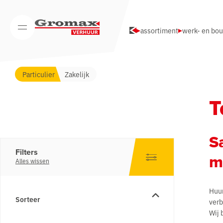
Navigatie overslaan
assortiment
werk- en bo
Open/Sluit mobiel menu
Particulier
Zakelijk
T
S
Filters
m
Alles wissen
Huur
Sorteer
ver
Wij 