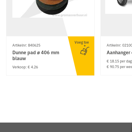
Voeg toe
Artikelnr: 840625
Artikelnr: 0210
Dunne pad ø 406 mm
Aanhanger 
blauw
€ 18.15 per dag
€ 90.75 per we
Verkoop: € 4.26