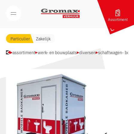
Navigatie overslaan
Open/Sluit mobiel menu
Assortiment
Particulier
Zakelijk
assortiment
werk- en bouwplaats
diversen
schaftwagen- bou