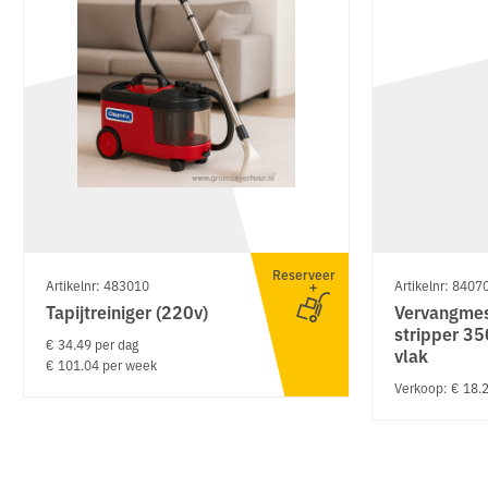
Reserveer
Artikelnr: 483010
Artikelnr: 8407
Tapijtreiniger (220v)
Vervangmes
stripper 
€ 34.49 per dag
vlak
€ 101.04 per week
Verkoop: € 18.