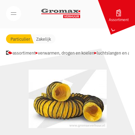
Navigatie overslaan
Open/Sluit mobiel menu
Assortiment
Particulier
Zakelijk
assortiment
verwarmen, drogen en koelen
luchtslangen en aan