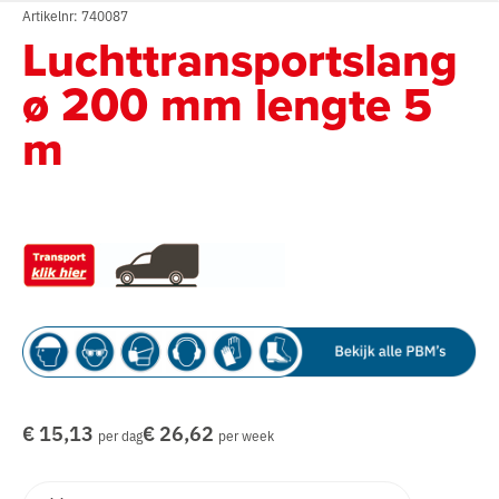
Artikelnr: 740087
Luchttransportslang
ø 200 mm lengte 5
m
€ 15,13
€ 26,62
per dag
per week