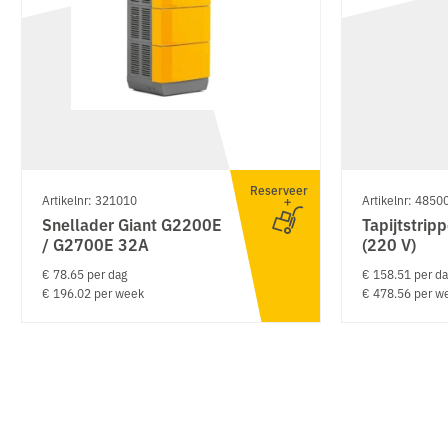
Reserveer
Artikelnr: 321010
Artikelnr: 4850
Snellader Giant G2200E
Tapijtstrip
/ G2700E 32A
(220 V)
€ 78.65 per dag
€ 158.51 per d
€ 196.02 per week
€ 478.56 per w