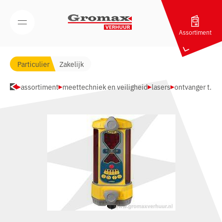
Navigatie overslaan
Open/Sluit mobiel menu
Assortiment
Particulier
Zakelijk
assortiment
meettechniek en veiligheid
lasers
ontvanger t.b.v