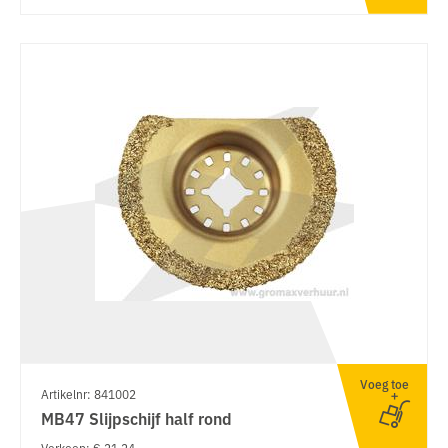
Voeg toe
Artikelnr: 841002
MB47 Slijpschijf half rond
Verkoop: € 21.24