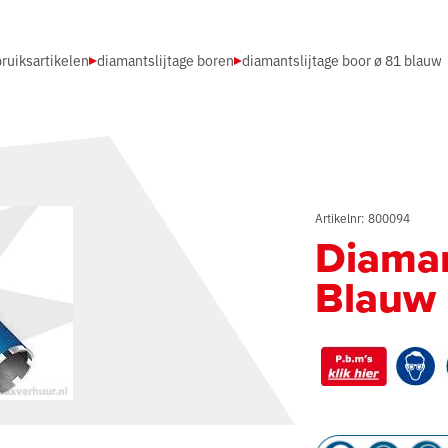
ruiksartikelen
diamantslijtage boren
diamantslijtage boor ø 81 blauw
Artikelnr: 800094
Diaman
Blauw