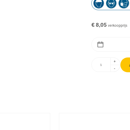
€ 8,05
verkoopprijs
+
-