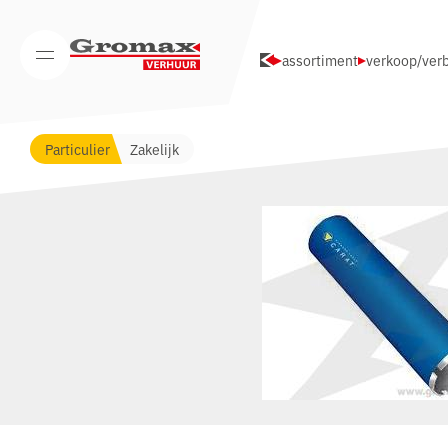
Navigatie overslaan
assortiment
verkoop/verb
Open/Sluit mobiel menu
Particulier
Zakelijk