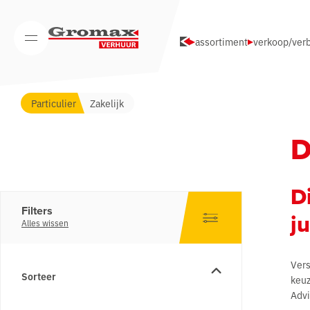
Navigatie overslaan
assortiment
verkoop/verb
Open/Sluit mobiel menu
Particulier
Zakelijk
D
D
Filters
j
Alles wissen
Vers
Sorteer
keuz
Advi