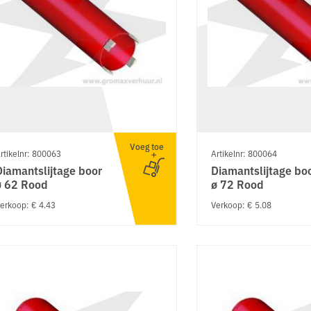
Voeg toe
rtikelnr: 800063
Artikelnr: 800064
Diamantslijtage boor
Diamantslijtage bo
ø 62 Rood
ø 72 Rood
erkoop: € 4.43
Verkoop: € 5.08