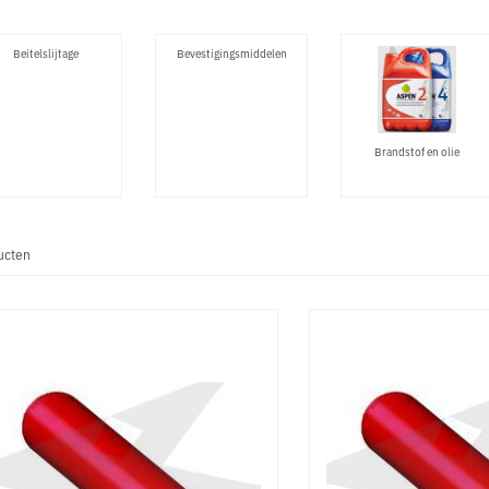
Beitelslijtage
Bevestigingsmiddelen
Brandstof en olie
ucten