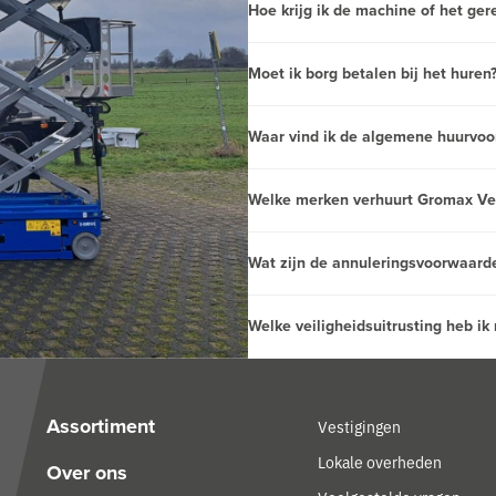
Hoe krijg ik de machine of het ger
Moet ik borg betalen bij het huren
Waar vind ik de algemene huurvo
Welke merken verhuurt Gromax Ve
Wat zijn de annuleringsvoorwaard
Welke veiligheidsuitrusting heb ik
Assortiment
Vestigingen
Lokale overheden
Over ons