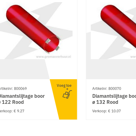
Voeg toe
rtikelnr: 800069
Artikelnr: 800070
Diamantslijtage boor
Diamantslijtage bo
ø 122 Rood
ø 132 Rood
erkoop: € 9.27
Verkoop: € 10.07