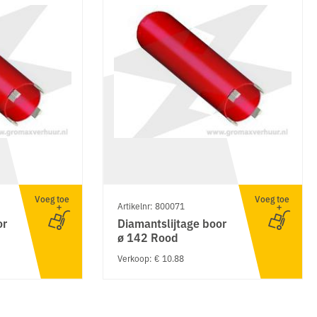
Voeg toe
Voeg toe
Artikelnr: 800071
or
Diamantslijtage boor
ø 142 Rood
Verkoop: € 10.88