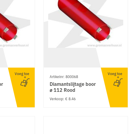
Voeg toe
Voeg toe
Artikelnr: 800068
or
Diamantslijtage boor
ø 112 Rood
Verkoop: € 8.46