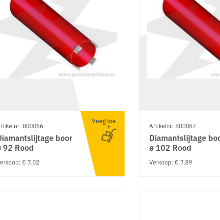
Voeg toe
rtikelnr: 800066
Artikelnr: 800067
Diamantslijtage boor
Diamantslijtage bo
ø 92 Rood
ø 102 Rood
erkoop: € 7.02
Verkoop: € 7.89