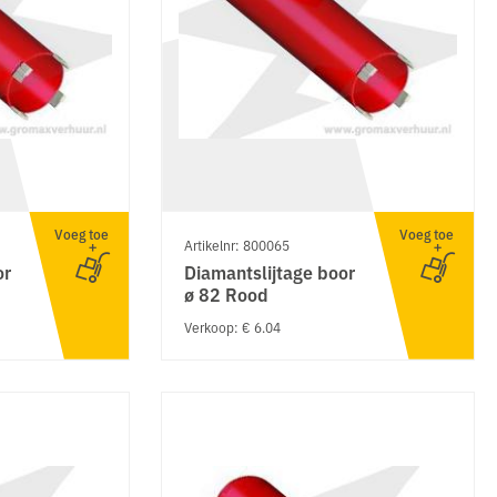
Voeg toe
Voeg toe
Artikelnr: 800065
or
Diamantslijtage boor
ø 82 Rood
Verkoop: € 6.04