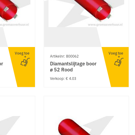
Voeg toe
Voeg toe
Artikelnr: 800062
or
Diamantslijtage boor
ø 52 Rood
Verkoop: € 4.03