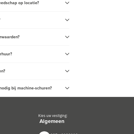
eedschap op locatie?
?
orwaarden?
rhuur?
en?
 nodig bij machine-schuren?
Kies uw vestiging: