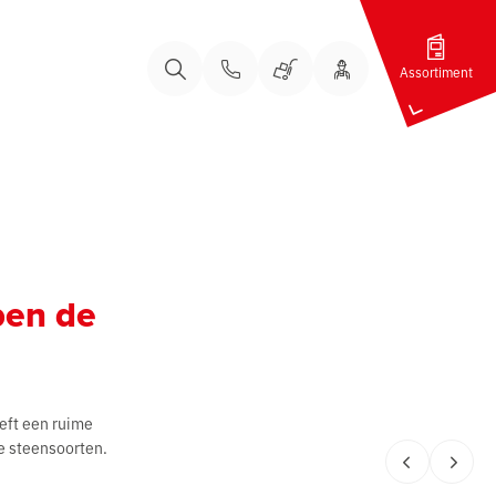
Assortiment
Bel ons
Bel ons
Uw Account
Winkelwagen
Zoeken
ben de
eft een ruime
e steensoorten.