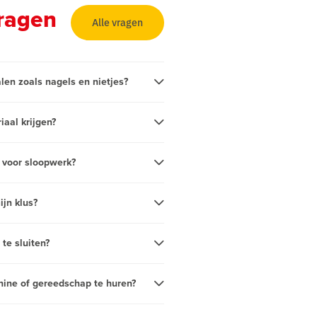
ragen
Alle vragen
en zoals nagels en nietjes?
aal krijgen?
 voor sloopwerk?
ijn klus?
 te sluiten?
hine of gereedschap te huren?