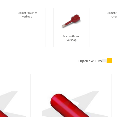
Diamant Overige
Diamants
Verkoop
Over
Diamantboren
Verkoop
Prijzen excl BTW