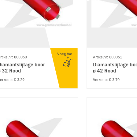
Voeg toe
rtikelnr: 800060
Artikelnr: 800061
Diamantslijtage boor
Diamantslijtage bo
ø 32 Rood
ø 42 Rood
erkoop: € 3.29
Verkoop: € 3.70