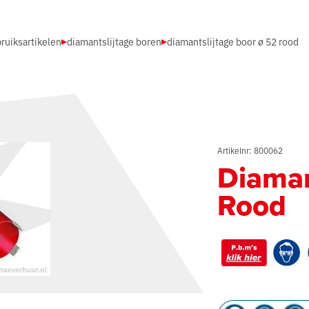
ruiksartikelen
diamantslijtage boren
diamantslijtage boor ø 52 rood
Artikelnr: 800062
Diaman
Rood