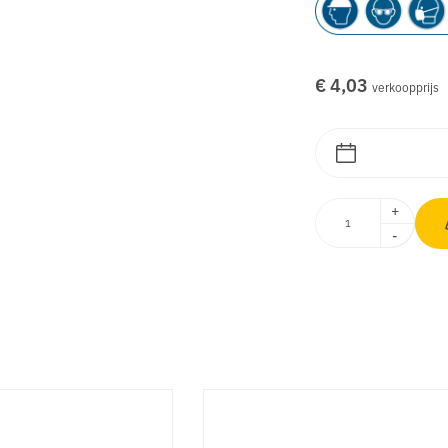
€ 4,03
verkoopprijs
+
-