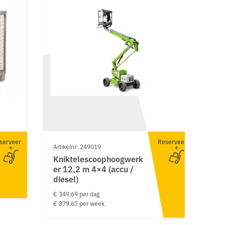
serveer
Reserveer
Artikelnr: 249019
Ar
Kniktelescoophoogwerk
S
er 12,2 m 4×4 (accu /
w
diesel)
€ 
€ 
€ 349.69 per dag
€ 879.67 per week