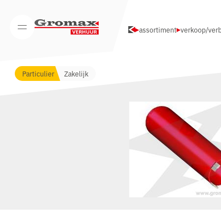
Navigatie overslaan
assortiment
verkoop/verb
Open/Sluit mobiel menu
Particulier
Zakelijk