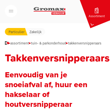
Navigatie overslaan
Open/Sluit mobiel menu
Assortiment
Particulier
Zakelijk
assortiment
tuin- & parkonderhoud
takkenversnipperaars
Takkenversnipperaars
Eenvoudig van je
snoeiafval af, huur een
hakselaar of
houtversnipperaar