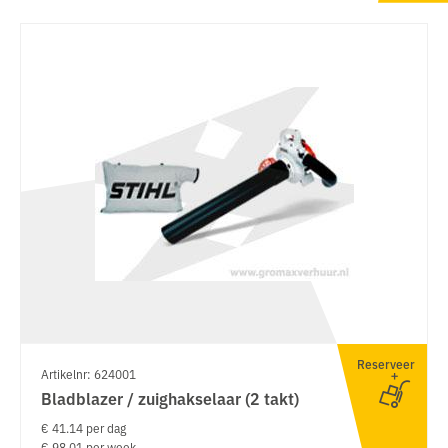
Reserveer
Artikelnr: 624001
Bladblazer / zuighakselaar (2 takt)
€ 41.14 per dag
€ 98.01 per week