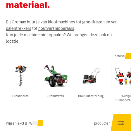
materiaal.
Bij Gromax huur je van
kloofmachines
tot
grondfrezen
en van
palentrekkers
tot
houtversnipperaars
.
Kun je de machine niet ophalen? Wij brengen deze ook op
locatie.
Swipe
Grondboren
Grondfrezen
Onkruidbestrijding
Overige
tuinonder
Prijzen excl BTW
producten