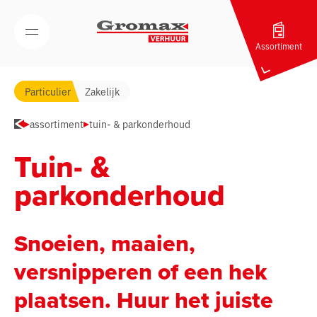
Navigatie overslaan
Open/Sluit mobiel menu
Assortiment
Particulier
Zakelijk
assortiment
tuin- & parkonderhoud
Tuin- &
parkonderhoud
Snoeien, maaien,
versnipperen of een hek
plaatsen. Huur het juiste