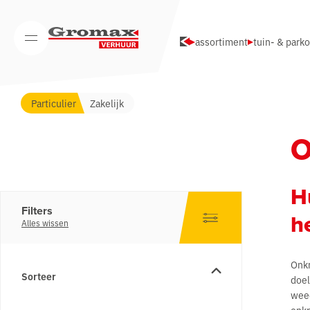
Navigatie overslaan
assortiment
tuin- & park
Open/Sluit mobiel menu
Particulier
Zakelijk
O
H
Filters
h
Alles wissen
Onkr
Sorteer
doel
weed
onkr