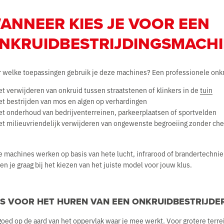
ANNEER KIES JE VOOR EEN
NKRUIDBESTRIJDINGSMACHI
 welke toepassingen gebruik je deze machines? Een professionele onkru
t verwijderen van onkruid tussen straatstenen of klinkers in de
tuin
et bestrijden van mos en algen op verhardingen
et onderhoud van bedrijventerreinen, parkeerplaatsen of sportvelden
et milieuvriendelijk verwijderen van ongewenste begroeiing zonder ch
 machines werken op basis van hete lucht, infrarood of brandertechniek.
en je graag bij het kiezen van het juiste model voor jouw klus.
PS VOOR HET HUREN VAN EEN ONKRUIDBESTRIJDE
goed op de aard van het oppervlak waar je mee werkt. Voor grotere terre