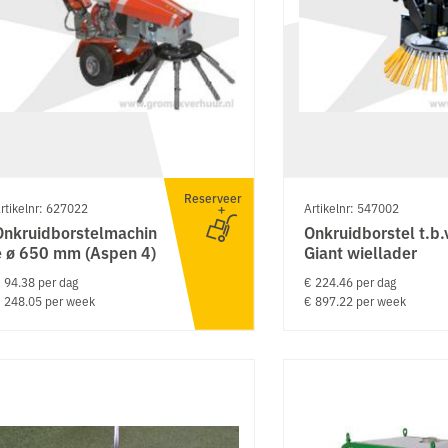
Reserveer
rtikelnr: 627022
Artikelnr: 547002
Onkruidborstelmachin
Onkruidborstel t.b.
e ø 650 mm (Aspen 4)
Giant wiellader
 94.38 per dag
€ 224.46 per dag
 248.05 per week
€ 897.22 per week