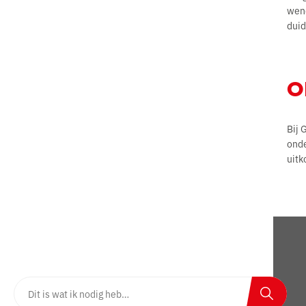
wend
duid
O
Bij 
onde
uitk
Nog niet gevonden wat u zocht?
Zoeken op website