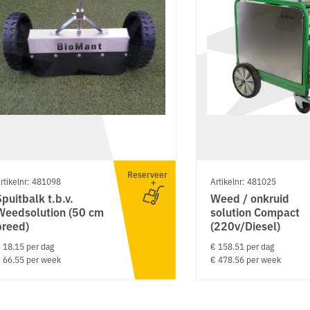
Reserveer
rtikelnr: 481098
Artikelnr: 481025
Spuitbalk t.b.v.
Weed / onkruid
Weedsolution (50 cm
solution Compact
breed)
(220v/Diesel)
 18.15 per dag
€ 158.51 per dag
 66.55 per week
€ 478.56 per week