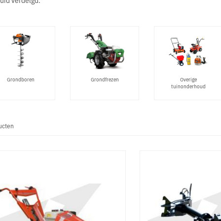
Grondboren
Grondfrezen
Overige
tuinonderhoud
ucten