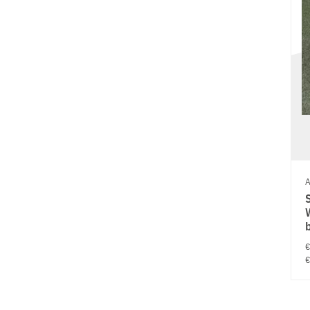
A
€
€