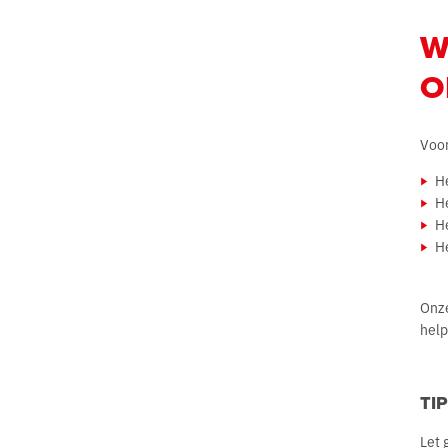
W
O
Voor
He
H
H
H
Onze
help
TI
Let 