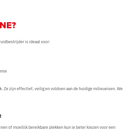
NE?
idbestrijder is ideaal voor:
emie
 Ze zijn effectief, veilig en voldoen aan de huidige milieueisen. We
R
inen of moeilijk bereikbare plekken kun je beter kiezen voor een