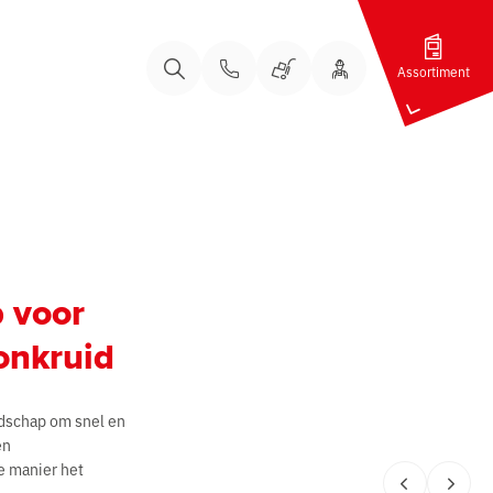
Assortiment
Bel ons
Bel ons
Uw Account
Winkelwagen
Zoeken
 voor
onkruid
edschap om snel en
en
e manier het