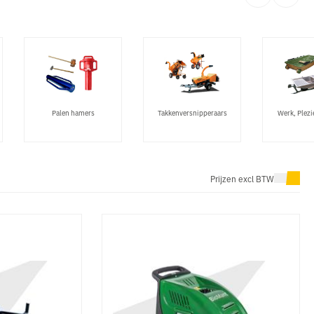
Palen hamers
Takkenversnipperaars
Werk, Plezi
Prijzen excl BTW