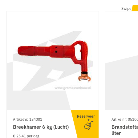
Swipe
Reserveer
Artikelnr: 184001
Artikelnr: 0510
Breekhamer 6 kg (Lucht)
Brandstoft
liter
€ 25.41 per dag