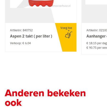
Voeg toe
Artikelnr: 840752
Artikelnr: 0210
Aspen 2 takt ( per liter )
Aanhanger 
Verkoop: € 6.04
€ 18.15 per dag
€ 90.75 per we
Anderen bekeken
ook