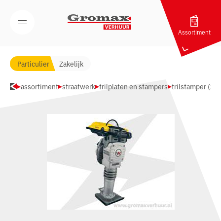
Navigatie overslaan
Open/Sluit mobiel menu
Assortiment
Particulier
Zakelijk
assortiment
straatwerk
trilplaten en stampers
trilstamper (2 t