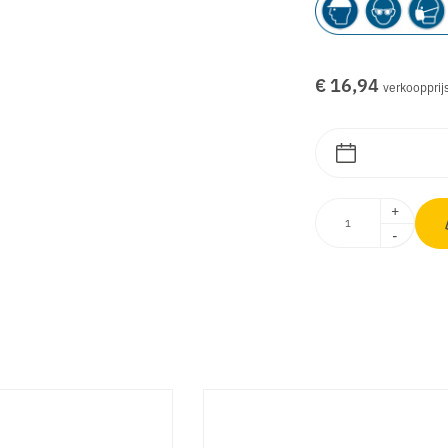
€ 16,94
verkoopprij
+
-