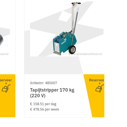
serveer
Reserveer
Artikelnr: 485007
Ar
Tapijtstripper 170 kg
H
(220 V)
€ 
€ 
€ 158.51 per dag
€ 478.56 per week