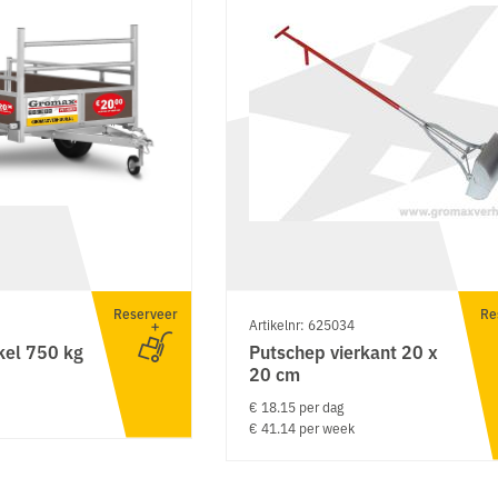
Reserveer
Re
Artikelnr: 625034
kel 750 kg
Putschep vierkant 20 x
20 cm
€ 18.15 per dag
€ 41.14 per week