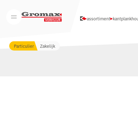
Navigatie overslaan
assortiment
kantplankhou
Open/Sluit mobiel menu
Particulier
Zakelijk