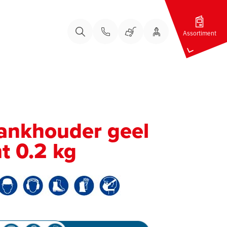
Assortiment
Bel ons
Bel ons
Uw Account
Winkelwagen
Zoeken
ankhouder geel
t 0.2 kg