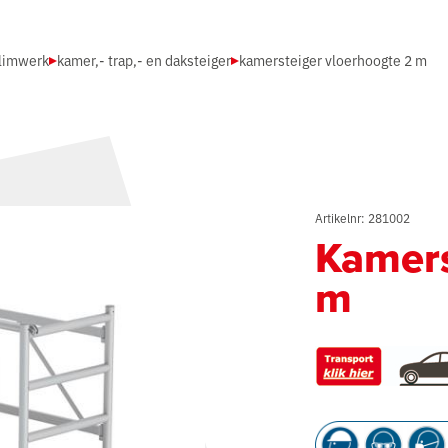
klimwerk
kamer,- trap,- en daksteiger
kamersteiger vloerhoogte 2 m
Artikelnr: 281002
Kamers
m