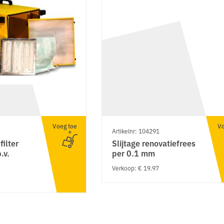
Voeg toe
Vo
Artikelnr: 104291
ilter
Slijtage renovatiefrees
.v.
per 0.1 mm
Verkoop: € 19.97