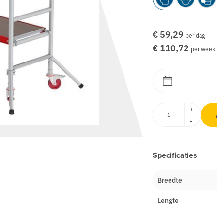
€ 59,29
per dag
€ 110,72
per week
+
-
Specificaties
Breedte
Lengte