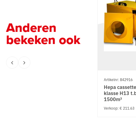
Anderen
bekeken ook
Artikelnr: 842916
Hepa cassettef
klasse H13 t.b
1500m³
Verkoop: € 211.63