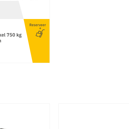
Reserveer
kel 750 kg
n