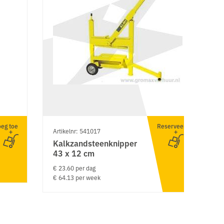
eg toe
Reserveer
Artikelnr: 541017
Ar
Kalkzandsteenknipper
A
43 x 12 cm
4
€ 23.60 per dag
€ 
€ 64.13 per week
€ 