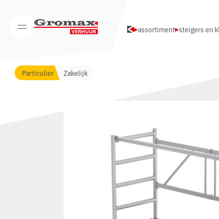
Navigatie overslaan
assortiment
steigers en 
Open/Sluit mobiel menu
Particulier
Zakelijk