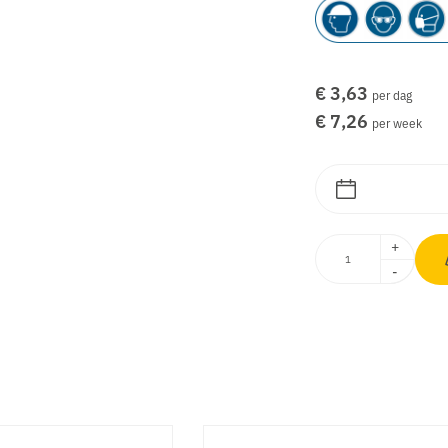
€ 3,63
per dag
€ 7,26
per week
+
-