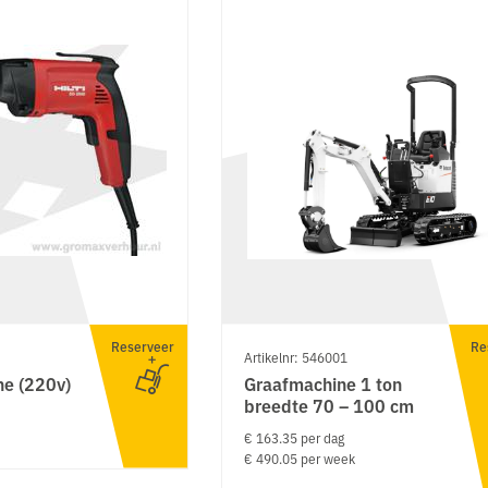
Reserveer
Re
Artikelnr: 546001
e (220v)
Graafmachine 1 ton
breedte 70 – 100 cm
€ 163.35 per dag
€ 490.05 per week