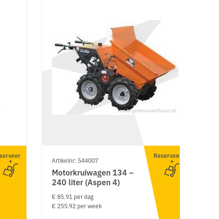
serveer
Reserveer
Artikelnr: 544007
Ar
Motorkruiwagen 134 –
R
240 liter (Aspen 4)
r
€ 85.91 per dag
€ 
€ 255.92 per week
€ 