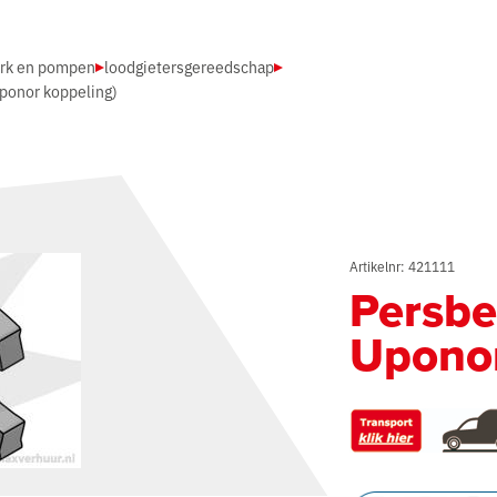
erk en pompen
loodgietersgereedschap
uponor koppeling)
Artikelnr: 421111
Persbe
Uponor