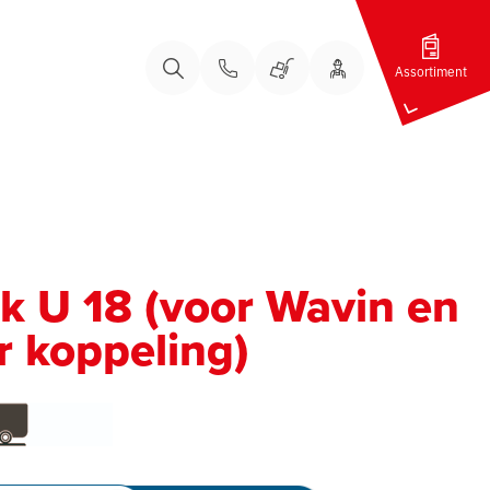
Assortiment
Bel ons
Bel ons
Uw Account
Winkelwagen
Zoeken
k U 18 (voor Wavin en
 koppeling)