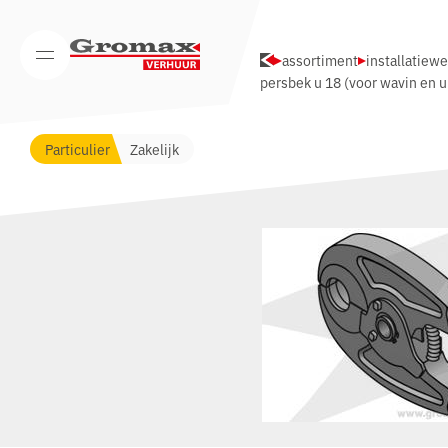
Navigatie overslaan
assortiment
installatiew
Open/Sluit mobiel menu
persbek u 18 (voor wavin en 
Particulier
Zakelijk