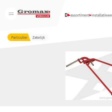
Navigatie overslaan
assortiment
installatiew
Open/Sluit mobiel menu
Particulier
Zakelijk