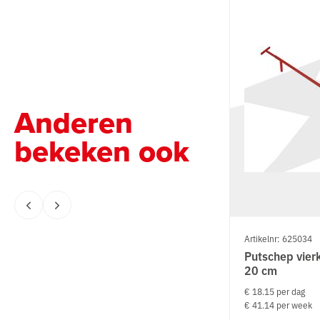
Anderen
bekeken ook
Artikelnr: 625034
Putschep vier
20 cm
€ 18.15 per dag
€ 41.14 per week