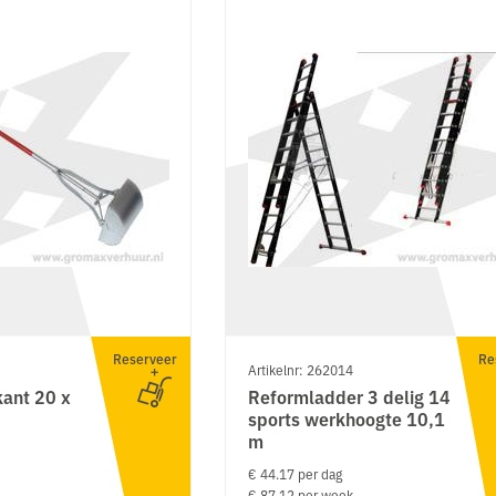
Reserveer
Re
Artikelnr: 262014
kant 20 x
Reformladder 3 delig 14
sports werkhoogte 10,1
m
€ 44.17 per dag
€ 87.12 per week