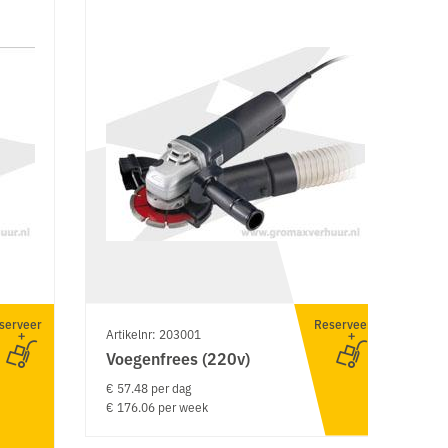
serveer
Reserveer
Artikelnr: 203001
Ar
Voegenfrees (220v)
A
m
€ 57.48 per dag
€ 176.06 per week
€ 
€ 