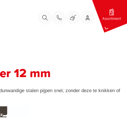
Assortiment
Bel ons
Bel ons
Uw Account
Winkelwagen
Zoeken
zer 12 mm
dunwandige stalen pijpen snel, zonder deze te knikken of