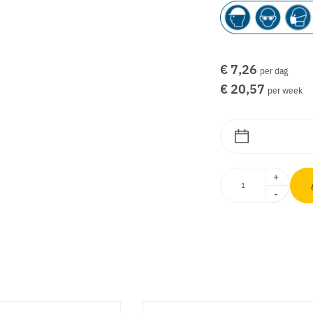
€ 7,26
per dag
€ 20,57
per week
+
-