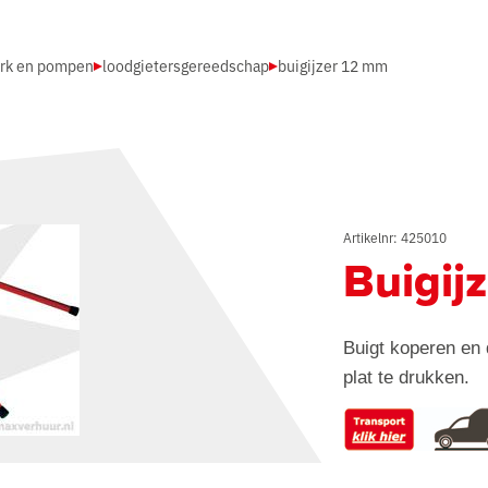
erk en pompen
loodgietersgereedschap
buigijzer 12 mm
Artikelnr: 425010
Buigij
Buigt koperen en 
plat te drukken.