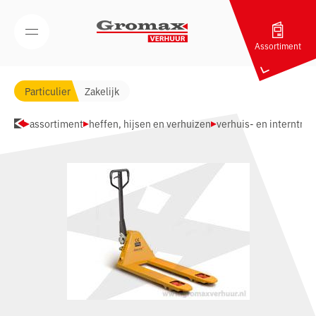
Navigatie overslaan
Open/Sluit mobiel menu
Assortiment
Particulier
Zakelijk
assortiment
heffen, hijsen en verhuizen
verhuis- en interntran