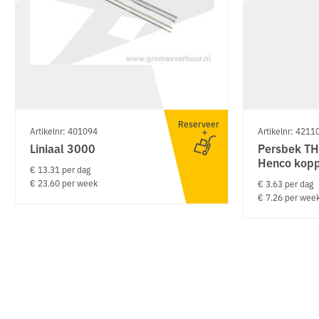
Reserveer
Artikelnr: 401094
Artikelnr: 4211
Liniaal 3000
Persbek TH
Henco kopp
€ 13.31 per dag
€ 23.60 per week
€ 3.63 per dag
€ 7.26 per wee