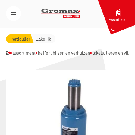
Navigatie overslaan
Open/Sluit mobiel menu
Assortiment
Particulier
Zakelijk
assortiment
heffen, hijsen en verhuizen
takels, lieren en vijzel