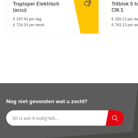
Traploper Elektrisch
Trilblok 5 t
(accu)
CW.1
€ 247.45 per dag
€ 185.13 per d
€ 724.19 per week
€ 741.13 per w
Nog niet gevonden wat u zocht?
Zoeken op website
Zoeken