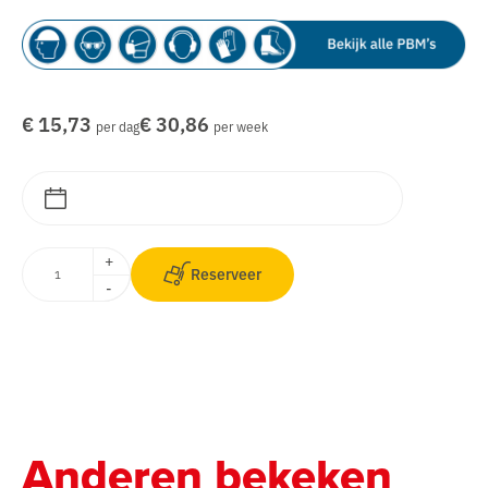
€ 15,73
€ 30,86
per dag
per week
+
Reserveer
-
Anderen bekeken