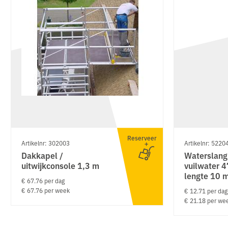
Reserveer
Artikelnr: 302003
Artikelnr: 5220
Dakkapel /
Waterslang
uitwijkconsole 1,3 m
vuilwater 
lengte 10 
€ 67.76 per dag
€ 67.76 per week
€ 12.71 per dag
€ 21.18 per we