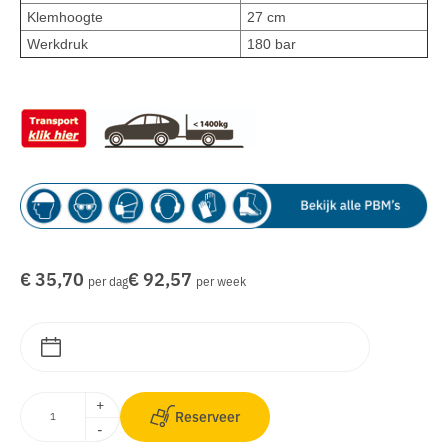
Klemhoogte
27 cm
Werkdruk
180 bar
€ 35,70
€ 92,57
per dag
per week
+
Reserveer
-