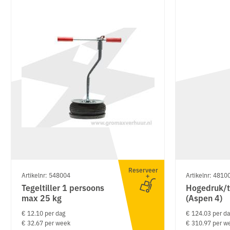
Reserveer
Artikelnr: 548004
Artikelnr: 4810
Tegeltiller 1 persoons
Hogedruk/t
max 25 kg
(Aspen 4)
€ 12.10 per dag
€ 124.03 per d
€ 32.67 per week
€ 310.97 per w