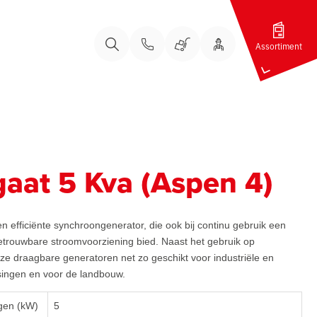
Assortiment
Bel ons
Bel ons
Uw Account
Winkelwagen
Zoeken
aat 5 Kva (Aspen 4)
n efficiënte synchroongenerator, die ook bij continu gebruik een
trouwbare stroomvoorziening bied. Naast het gebruik op
ze draagbare generatoren net zo geschikt voor industriële en
ingen en voor de landbouw.
gen (kW)
5