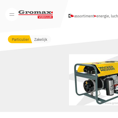
Navigatie overslaan
assortiment
energie, luch
Open/Sluit mobiel menu
Particulier
Zakelijk