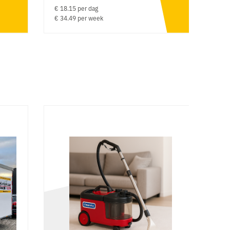
€ 18.15 per dag
€ 
€ 34.49 per week
€ 