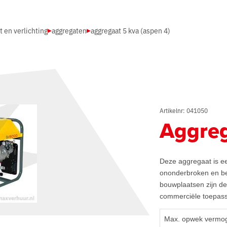
t en verlichting
aggregaten
aggregaat 5 kva (aspen 4)
Artikelnr: 041050
Aggreg
Deze aggregaat is ee
ononderbroken en be
bouwplaatsen zijn de
commerciële toepass
Max. opwek vermo