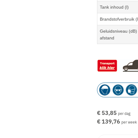
Tank inhoud (l)
Brandstofverbruik (l
Geluidsniveau (dB
afstand
€ 53,85
per dag
€ 139,76
per week