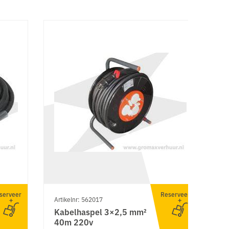
serveer
Reserveer
Artikelnr: 562017
Ar
Kabelhaspel 3×2,5 mm²
A
40m 220v
m