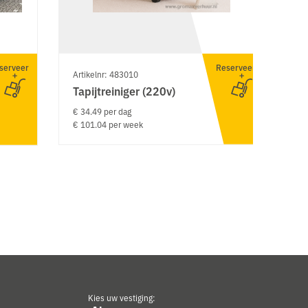
serveer
Reserveer
Artikelnr: 483010
Ar
Tapijtreiniger (220v)
S
k
€ 34.49 per dag
€ 101.04 per week
€ 
€ 
Kies uw vestiging: