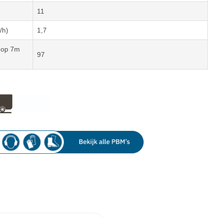
11
/h)
1,7
) op 7m
97