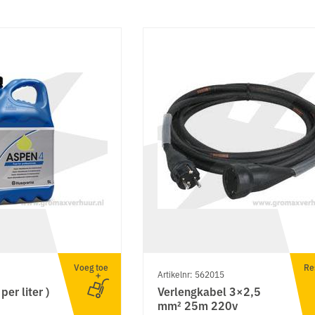
Voeg toe
Re
Artikelnr: 562015
per liter )
Verlengkabel 3×2,5
mm² 25m 220v