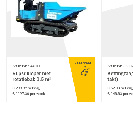
Reserveer
Artikelnr: 544011
Artikelnr: 6260
Rupsdumper met
Kettingzaa
rotatiebak 1,5 m³
takt)
€ 298.87 per dag
€ 52.03 per dag
€ 1197.30 per week
€ 148.83 per w