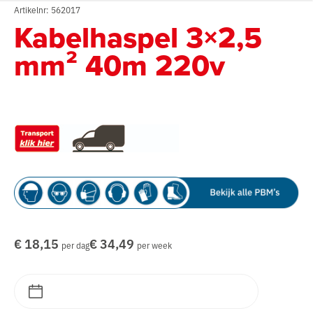
Artikelnr: 562017
Kabelhaspel 3×2,5
mm² 40m 220v
€ 18,15
€ 34,49
per dag
per week