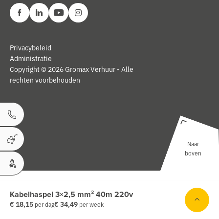
Privacybeleid
Administratie
Copyright © 2026 Gromax Verhuur - Alle
rechten voorbehouden
Bel ons
Naar
Winkelwagen
boven
Uw Account
Kabelhaspel 3×2,5 mm² 40m 220v
€ 18,15
€ 34,49
per dag
per week
ken