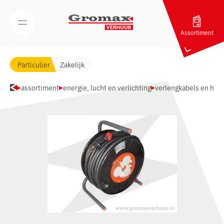
Navigatie overslaan
Open/Sluit mobiel menu
Assortiment
Particulier
Zakelijk
assortiment
energie, lucht en verlichting
verlengkabels en has