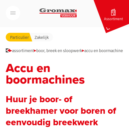
Navigatie overslaan
Open/Sluit mobiel menu
Assortiment
Particulier
Zakelijk
assortiment
boor, breek en sloopwerk
accu en boormachines
Accu en
boormachines
Huur je boor- of
breekhamer voor boren of
eenvoudig breekwerk