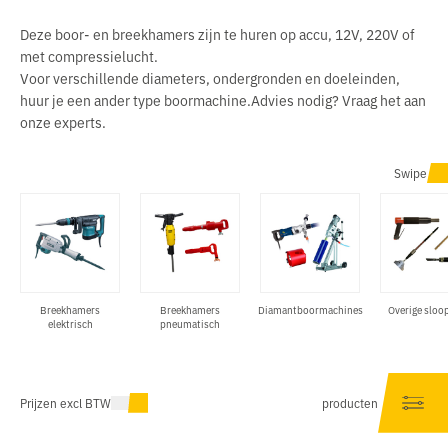
Deze boor- en breekhamers zijn te huren op accu, 12V, 220V of
met compressielucht.
Voor verschillende diameters, ondergronden en doeleinden,
huur je een ander type boormachine.Advies nodig? Vraag het aan
onze experts.
Swipe
Breekhamers
Breekhamers
Diamantboormachines
Overige sloo
elektrisch
pneumatisch
Prijzen excl BTW
producten