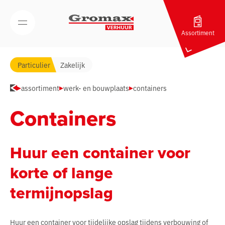
Navigatie overslaan
Open/Sluit mobiel menu
Assortiment
Particulier
Zakelijk
assortiment
werk- en bouwplaats
containers
Containers
Huur een container voor
korte of lange
termijnopslag
Huur een container voor tijdelijke opslag tijdens verbouwing of