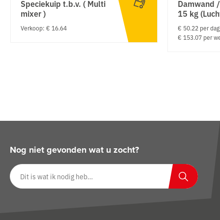
Speciekuip t.b.v. ( Multi
Damwand /
mixer )
15 kg (Luch
Verkoop: € 16.64
€ 50.22 per dag
€ 153.07 per w
Nog niet gevonden wat u zocht?
Zoeken op website
Zoeken