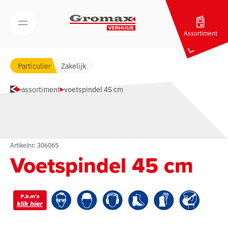
Navigatie overslaan
Open/Sluit mobiel menu
Assortiment
Particulier
Zakelijk
assortiment
voetspindel 45 cm
Artikelnr: 306065
Voetspindel 45 cm