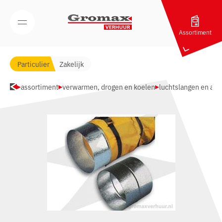
Navigatie overslaan
Open/Sluit mobiel menu
Assortiment
Particulier
Zakelijk
assortiment
verwarmen, drogen en koelen
luchtslangen en aan