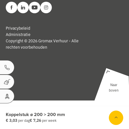
Privacybeleid
Administratie
Copyright © 2026 Gromax Verhuur - Alle
rechten voorbehouden
Bel ons
Naar
Winkelwagen
boven
Uw Account
Koppelstuk ø 200 > 200 mm
€ 3,03
€ 7,26
per dag
per week
ken