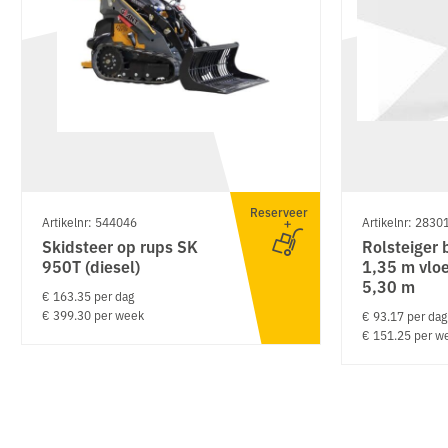
Reserveer
Artikelnr: 544046
Artikelnr: 2830
Skidsteer op rups SK
Rolsteiger 
950T (diesel)
1,35 m vlo
5,30 m
€ 163.35 per dag
€ 399.30 per week
€ 93.17 per dag
€ 151.25 per w