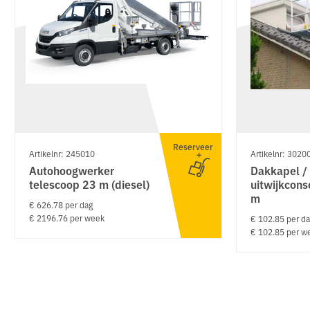
Reserveer
Artikelnr: 245010
Artikelnr: 3020
Autohoogwerker
Dakkapel /
telescoop 23 m (diesel)
uitwijkcons
m
€ 626.78 per dag
€ 2196.76 per week
€ 102.85 per d
€ 102.85 per w