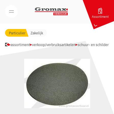
Navigatie overslaan
Open/Sluit mobiel menu
Assortiment
Particulier
Zakelijk
assortiment
verkoop/verbruiksartikelen
schuur- en schilder m