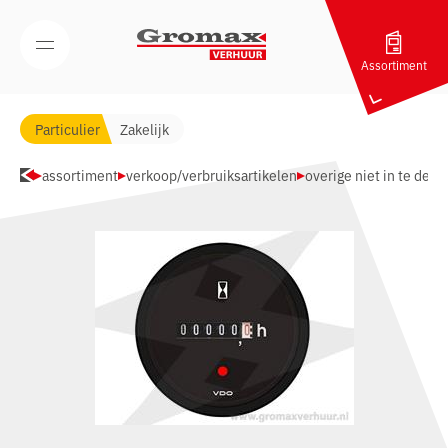
Navigatie overslaan
Open/Sluit mobiel menu
Assortiment
Particulier
Zakelijk
assortiment
verkoop/verbruiksartikelen
overige niet in te dele