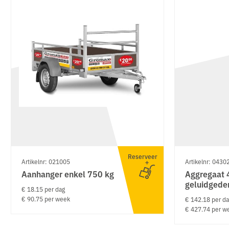
Reserveer
Artikelnr: 021005
Artikelnr: 0430
Aanhanger enkel 750 kg
Aggregaat 
geluidgedem
€ 18.15 per dag
€ 90.75 per week
€ 142.18 per d
€ 427.74 per w